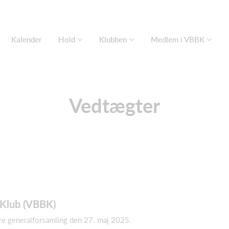
Kalender
Hold
Klubben
Medlem i VBBK
Vedtægter
 Klub (VBBK)
e generalforsamling den 27. maj 2025.